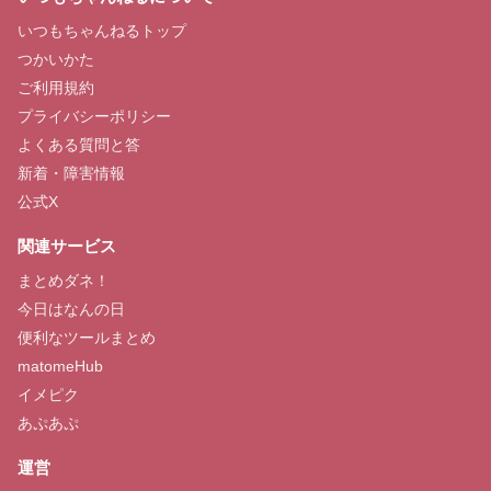
素人エロ配信
最強Hアプリ
いつもちゃんねるトップ
つかいかた
ご利用規約
プライバシーポリシー
よくある質問と答
詳しく見る
詳しく見る
新着・障害情報
公式X
関連サービス
まとめダネ！
即ヤリ女一覧
エログルLIVE
今日はなんの日
便利なツールまとめ
matomeHub
イメピク
あぷあぷ
詳しく見る
詳しく見る
運営