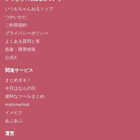
熟女ド近所H
LINEで簡単
いつもちゃんねるトップ
つかいかた
ご利用規約
プライバシーポリシー
よくある質問と答
詳しく見る
詳しく見る
新着・障害情報
公式X
関連サービス
まとめダネ！
素人エロ配信
即ヤリ女一覧
今日はなんの日
便利なツールまとめ
matomeHub
イメピク
あぷあぷ
詳しく見る
詳しく見る
運営