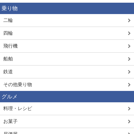
乗り物
二輪
四輪
飛行機
船舶
鉄道
その他乗り物
グルメ
料理・レシピ
お菓子