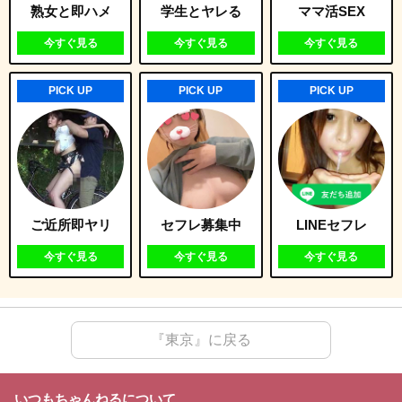
熟女と即ハメ
学生とヤレる
ママ活SEX
今すぐ見る
今すぐ見る
今すぐ見る
PICK UP
PICK UP
PICK UP
ご近所即ヤリ
セフレ募集中
LINEセフレ
今すぐ見る
今すぐ見る
今すぐ見る
『東京』に戻る
いつもちゃんねるについて